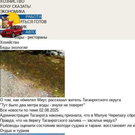
ХОЗЯЙСТВО
ХОЧУ СКАЗАТЬ!
ЭКОНОМИКА
РАБОТА
УЧИТЬСЯ ГОТОВ
СПРАВОЧНИК
АВТО
Бары - рестораны
Хозяйство
Беды экологии
О том, как обмелел Миус рассказал житель Таганрогского округа
"Тут было два метра воды - внуки не поверят"
Все новости по теме
02.08.2025
Администрация Таганрога наконец признала, что в Малую Черепаху сбр
Правда, что на берегу Таганрогского залива — засилье медуз?
Рыбоводы оценили состояние молоди судака и тарани: восстановят ли и
Отдых и туризм