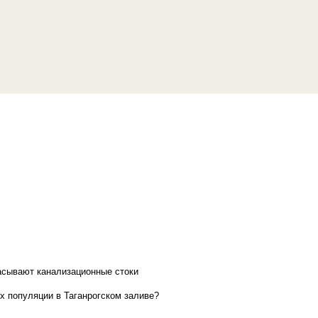
асывают канализационные стоки
х популяции в Таганрогском заливе?