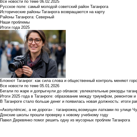
Все новости по теме
06.02.2025
Русское поле: самый молодой советский район Таганрога
Исторические районы Таганрога возвращаются на карту
Районы Таганрога: Северный
Наши проблемы
Итоги года 2025
Блокнот Таганрог: как сила слова и общественный контроль меняют гор
Все новости по теме
05.01.2026
Бегали по жаре и допрыгнули до облаков: увлекательные рекорды тага
Итоги 2025 года в Таганроге: образование между триумфом, ремонтом 
В Таганроге стало больше денег и появилась новая должность: итоги ра
«Акопулёпсис, а не дорога» : таганрожец возмущен латками по улице Ч
Донские школы прошли проверку к новому учебному году
Павел Деревянко помог решить одну из мусорных проблем Таганрога