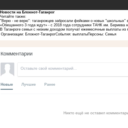
Новости на Блoкнoт-Таганрог
Читайте также:
"Верю - не верю": таганрожцев забросали фейками о новых "школьных"
«Обещанного 3 года ждут» - с 2018 года сотрудники ТАНК им. Бериева 
В Таганроге семьи с низким доходом получат ежемесячные выплаты из 
Организации: Блокнот-Таганрог
События: выплаты
Персоны: Семья
Комментарии
Новые
Лучшие
Ранее
Никто ещё не оставил комментари