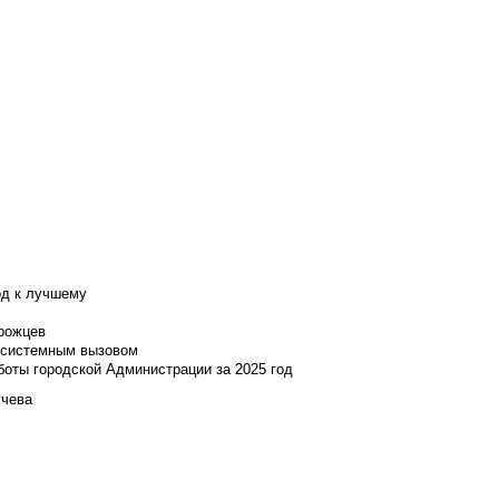
од к лучшему
нрожцев
и системным вызовом
боты городской Администрации за 2025 год
учева