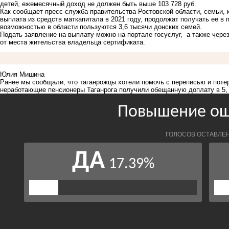
детей, ежемесячный доход не должен быть выше 103 728 руб.
Как сообщает пресс-служба правительства Ростовской области, семьи,
выплата из средств маткапитала в 2021 году, продолжат получать ее в 
возможностью в области пользуются
3,6 тысячи
донских семей.
Подать заявление на выплату можно на портале госуслуг, а также чер
от места жительства владельца сертификата.
Юлия Мишина
Ранее мы сообщали, что
таганрожцы хотели помочь с переписью и поте
неработающие пенсионеры Таганрога получили обещанную доплату в 5, 