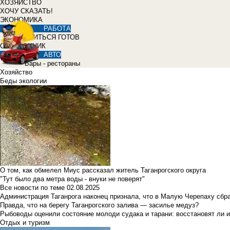
ХОЗЯЙСТВО
ХОЧУ СКАЗАТЬ!
ЭКОНОМИКА
РАБОТА
УЧИТЬСЯ ГОТОВ
СПРАВОЧНИК
АВТО
Бары - рестораны
Хозяйство
Беды экологии
О том, как обмелел Миус рассказал житель Таганрогского округа
"Тут было два метра воды - внуки не поверят"
Все новости по теме
02.08.2025
Администрация Таганрога наконец признала, что в Малую Черепаху сбр
Правда, что на берегу Таганрогского залива — засилье медуз?
Рыбоводы оценили состояние молоди судака и тарани: восстановят ли и
Отдых и туризм