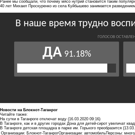
Ранее мы сообщали, что
почему мясо нутрий становится
таким популяр
40 лет Михаил Проскуренко из села Куйбышево занимается разведение
Новости на Блoкнoт-Таганрог
Читайте также:
На сутки в Таганроге отключат воду
(16.03.2020 09:16)
В Таганроге, как и в других городах Дона для детей-сирот увеличат кв
В Таганроге детская площадка в парке им. Горького преобразится
(13.03
Организации: Блокнот-Таганрог
Организации: автомобиль
Персоны: мног