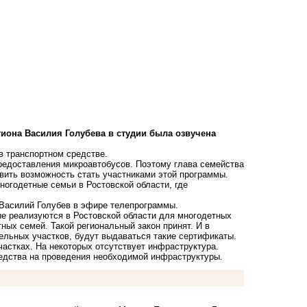
гиона Василия Голубева в студии была озвучена
в транспортном средстве.
редоставления микроавтобусов. Поэтому глава семейства
вить возможность стать участниками этой программы.
многодетные семьи в Ростовской области, где
 Василий Голубев в эфире телепрограммы.
ые реализуются в Ростовской области для многодетных
ых семей. Такой региональный закон принят. И в
мельных участков, будут выдаваться такие сертификаты.
астках. На некоторых отсутствует инфраструктура.
редства на проведения необходимой инфраструктуры.