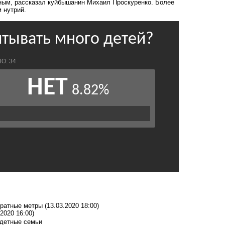
ным, рассказал куйбышанин Михаил Проскуренко. Более
м нутрий.
адратные метры
(13.03.2020 18:00)
.2020 16:00)
одетные семьи