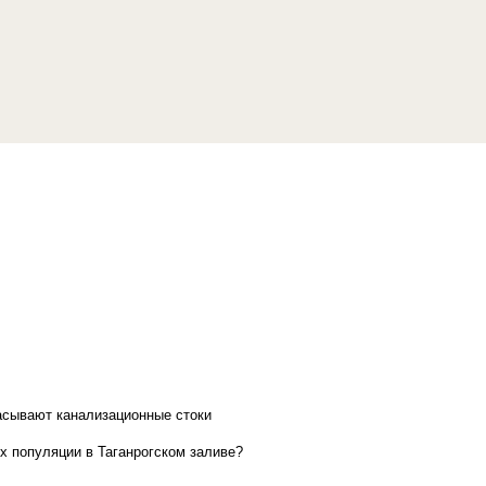
асывают канализационные стоки
х популяции в Таганрогском заливе?