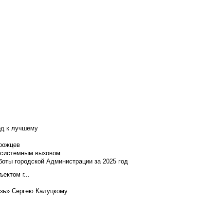
од к лучшему
нрожцев
и системным вызовом
боты городской Администрации за 2025 год
ектом г...
язь» Сергею Калуцкому