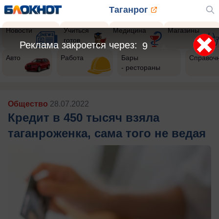
Таганрог
Новости
Учиться
Медицина
Магазины
готов
Реклама закроется через:
7
Авто
Работа
Бары
Справоч
- рестораны
Общество
28.07.2022
Кредит в 450 тысяч взяла
таганроженка, сама того не ведая