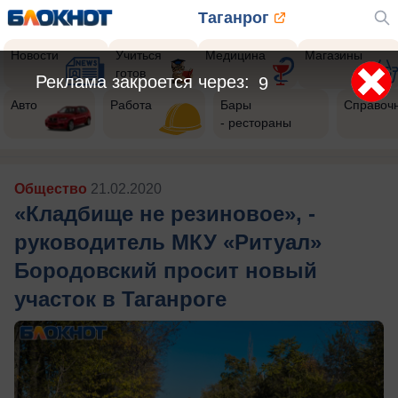
Таганрог
Новости
Учиться
Медицина
Магазины
готов
Реклама закроется через:
7
Авто
Работа
Бары
Справоч
- рестораны
Общество
21.02.2020
«Кладбище не резиновое», -
руководитель МКУ «Ритуал»
Бородовский просит новый
участок в Таганроге