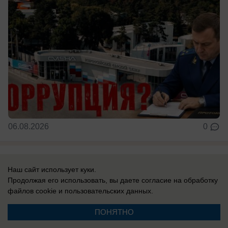
06.08.2026
0
В России
Наш сайт использует куки.
Генералы бегут, армия отступает,
Продолжая его использовать, вы даете согласие на обработку
Зеленский врет: ВСУ больше не
файлов cookie
и пользовательских данных.
испытывают оптимизма
ПОНЯТНО
Эксперты отмечают, что боевой дух украинцев