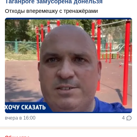
Таганроге замусорена донельзя
Отходы вперемешку с тренажёрами
вчера в 16:00
4