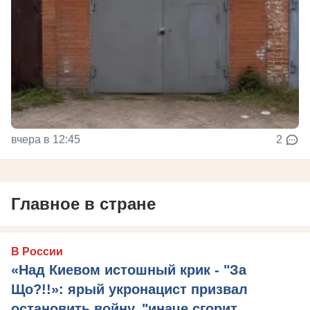
вчера в 12:45
2
Главное в стране
В России
«Над Киевом истошный крик - "За
Що?!!»: ярый укронацист призвал
остановить войну, "иначе сгорит