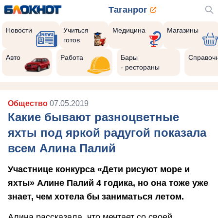
Таганрог
Новости
Учиться
Медицина
Магазины
готов
Авто
Работа
Бары
Справоч
- рестораны
Общество
07.05.2019
Какие бывают разноцветные
яхты под яркой радугой показала
всем Алина Палий
Участнице конкурса «Дети рисуют море и
яхты» Алине Палий 4 годика, но она тоже уже
знает, чем хотела бы заниматься летом.
Алина рассказала, что мечтает со своей