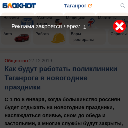
Таганрог
Новости
Учиться
Медицина
Магазины
готов
Авто
Работа
Бары
Справоч
- рестораны
Общество
27.12.2019
Как будут работать поликлиники
Таганрога в новогодние
праздники
С 1 по 8 января, когда большинство россиян
будет отдыхать на новогодние праздники,
наслаждаться оливье, сном до обеда и
застольями, а многие службы будут закрыты,