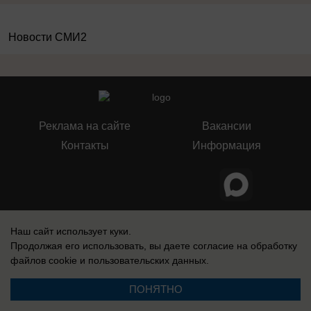
Новости СМИ2
Реклама на сайте
Вакансии
Контакты
Информация
Запись о регистрации СМИ: Эл № ФС 77-73438, выдано Федеральной
службой по надзору в сфере связи, информационных технологий и
Наш сайт использует куки.
массовых коммуникаций (Роскомнадзор) 17 августа 2018 г.
Продолжая его использовать, вы даете согласие на обработку
файлов cookie
и пользовательских данных.
ПОНЯТНО