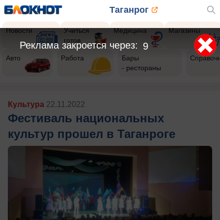
Таганрог
Новости
Учиться
Медицина
Магазины
готов
Реклама закроется через:
7
Авто
Работа
Бары
Справоч
- рестораны
Культура
22.11.2022
Фестиваль национальных
культур прошел в Таганроге