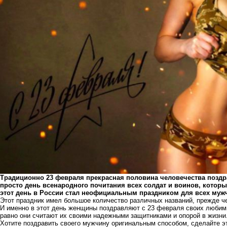
Традиционно 23 февраля прекрасная половина человечества поздра
просто день всенародного почитания всех солдат и воинов, которы
этот день в России стал неофициальным праздником для всех муж
Этот праздник имел большое количество различных названий, прежде ч
И именно в этот день женщины поздравляют с 23 февраля своих любимы
равно они считают их своими надежными защитниками и опорой в жизни
Хотите поздравить своего мужчину оригинальным способом, сделайте э