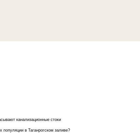
асывают канализационные стоки
х популяции в Таганрогском заливе?