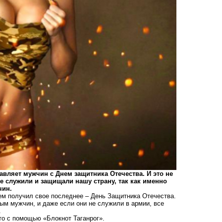
вляет мужчин с Днем защитника Отечества. И это не
е служили и защищали нашу страну, так как именно
чин.
ем получил свое последнее – День Защитника Отечества.
м мужчин, и даже если они не служили в армии, все
.
то с помощью «Блокнот Таганрог».