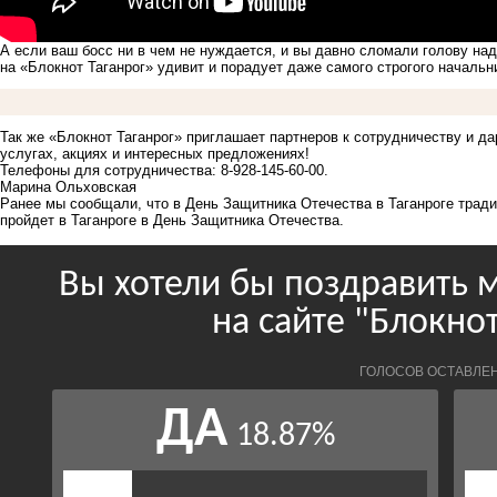
А если ваш босс ни в чем не нуждается, и вы давно сломали голову на
на «Блокнот Таганрог» удивит и порадует даже самого строгого начальн
Так же «Блокнот Таганрог» приглашает партнеров к сотрудничеству и д
услугах, акциях и интересных предложениях!
Телефоны для сотрудничества: 8-928-145-60-00.
Марина Ольховская
Ранее мы сообщали, что
в
День Защитника Отечества в Таганроге тради
пройдет в Таганроге в День Защитника Отечества.