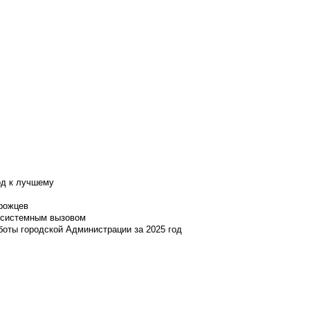
од к лучшему
нрожцев
и системным вызовом
боты городской Администрации за 2025 год