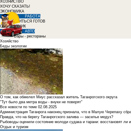
ХОЗЯЙСТВО
ХОЧУ СКАЗАТЬ!
ЭКОНОМИКА
РАБОТА
УЧИТЬСЯ ГОТОВ
СПРАВОЧНИК
АВТО
Бары - рестораны
Хозяйство
Беды экологии
О том, как обмелел Миус рассказал житель Таганрогского округа
"Тут было два метра воды - внуки не поверят"
Все новости по теме
02.08.2025
Администрация Таганрога наконец признала, что в Малую Черепаху сбр
Правда, что на берегу Таганрогского залива — засилье медуз?
Рыбоводы оценили состояние молоди судака и тарани: восстановят ли и
Отдых и туризм