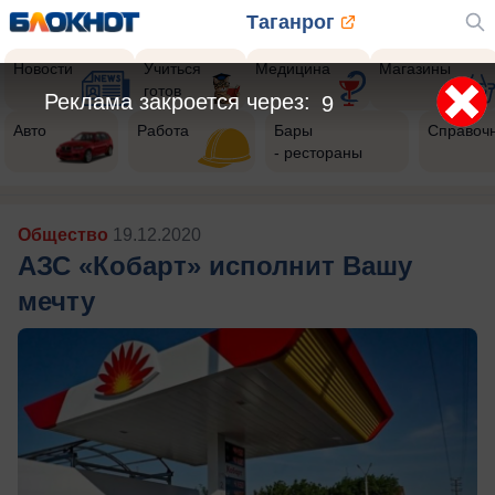
Таганрог
Новости
Учиться
Медицина
Магазины
готов
Реклама закроется через:
7
Авто
Работа
Бары
Справоч
- рестораны
Общество
19.12.2020
АЗС «Кобарт» исполнит Вашу
мечту