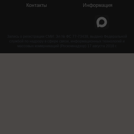
Контакты
Информация
Запись о регистрации СМИ: Эл № ФС 77-73438, выдано Федеральной
службой по надзору в сфере связи, информационных технологий и
массовых коммуникаций (Роскомнадзор) 17 августа 2018 г.