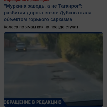
"Муркина заводь, а не Таганрог":
разбитая дорога возле Дубков стала
объектом горького сарказма
Колёса по ямам как на поезде стучат