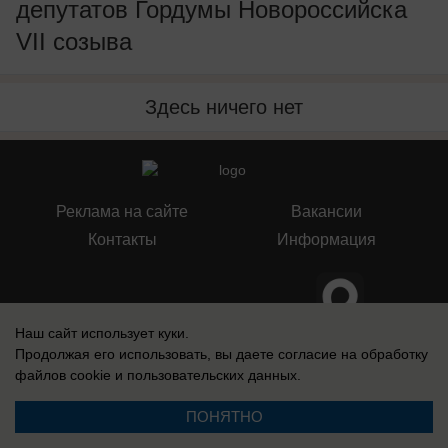
депутатов Гордумы Новороссийска
VII созыва
Здесь ничего нет
Реклама на сайте
Вакансии
Контакты
Информация
Наш сайт использует куки.
Запись о регистрации СМИ: Эл № ФС 77-73438, выдано Федеральной
Продолжая его использовать, вы даете согласие на обработку
службой по надзору в сфере связи, информационных технологий и
файлов cookie
и пользовательских данных.
массовых коммуникаций (Роскомнадзор) 17 августа 2018 г.
ПОНЯТНО