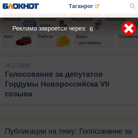
Таганрог
Новости
Учиться
Медицина
Магазины
готов
Реклама закроется через:
6
Авто
Работа
Бары
Справоч
- рестораны
24.12.2020
Голосование за депутатов
Гордумы Новороссийска VII
созыва
Публикации на тему: Голосование за