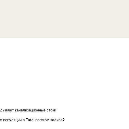
асывают канализационные стоки
х популяции в Таганрогском заливе?