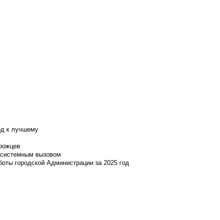
од к лучшему
нрожцев
и системным вызовом
боты городской Администрации за 2025 год