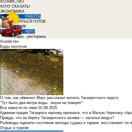
ХОЗЯЙСТВО
ХОЧУ СКАЗАТЬ!
ЭКОНОМИКА
РАБОТА
УЧИТЬСЯ ГОТОВ
СПРАВОЧНИК
АВТО
Бары - рестораны
Хозяйство
Беды экологии
О том, как обмелел Миус рассказал житель Таганрогского округа
"Тут было два метра воды - внуки не поверят"
Все новости по теме
02.08.2025
Администрация Таганрога наконец признала, что в Малую Черепаху сбр
Правда, что на берегу Таганрогского залива — засилье медуз?
Рыбоводы оценили состояние молоди судака и тарани: восстановят ли и
Отдых и туризм