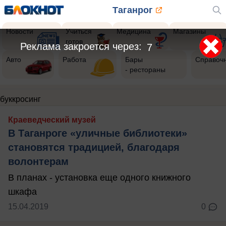
Таганрог
Новости
Учиться
Медицина
Магазины
готов
Реклама закроется через:
7
Авто
Работа
Бары
Справоч
- рестораны
буккросинг
Краеведческий музей
В Таганроге «уличные библиотеки»
становятся традицией, благодаря
волонтерам
В планах - установка еще одного книжного
шкафа
15.04.2019
0