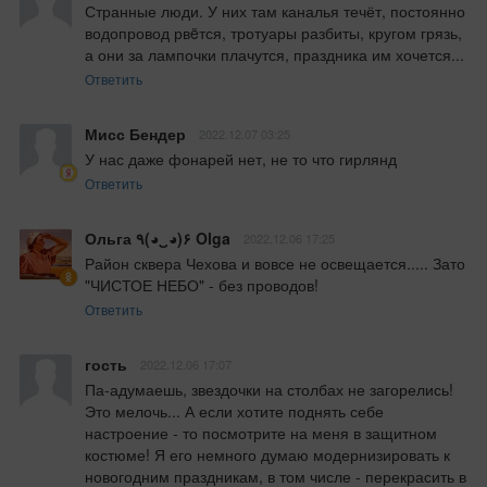
Странные люди. У них там каналья течёт, постоянно 
водопровод рвëтся, тротуары разбиты, кругом грязь, 
а они за лампочки плачутся, праздника им хочется...
Ответить
Мисс Бендер
2022.12.07 03:25
У нас даже фонарей нет, не то что гирлянд
Ответить
Ольга ٩(◕‿◕)۶ Olga
2022.12.06 17:25
Район сквера Чехова и вовсе не освещается..... Зато  
"ЧИСТОЕ НЕБО" - без проводов!
Ответить
гость
2022.12.06 17:07
Па-адумаешь, звездочки на столбах не загорелись! 
Это мелочь... А если хотите поднять себе 
настроение - то посмотрите на меня в защитном 
костюме! Я его немного думаю модернизировать к 
новогодним праздникам, в том числе - перекрасить в 