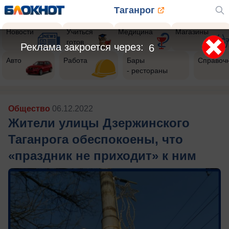
Таганрог
Новости
Учиться
Медицина
Магазины
готов
Реклама закроется через:
3
Авто
Работа
Бары
Справоч
- рестораны
Общество
06.12.2022
Жители улицы Дзержинского
Таганрога обеспокоены, что
«праздник не приходит» к ним