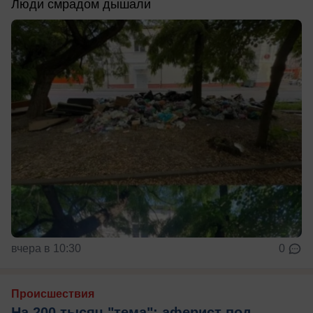
Люди смрадом дышали
вчера в 10:30
0
Происшествия
На 200 тысяч "тема": аферист под