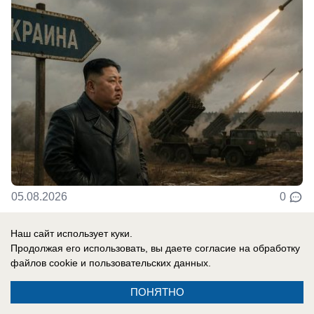
05.08.2026
0
Наш сайт использует куки.
В России
Продолжая его использовать, вы даете согласие на обработку
Новости СВО: удар по логистике в
файлов cookie
и пользовательских данных.
Киевской области, атакован склад
ПОНЯТНО
Вайлдберриз под Тулой, боевики ВСУ