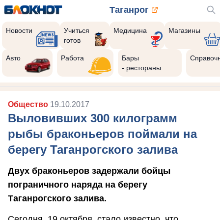
Таганрог
Новости
Учиться
Медицина
Магазины
готов
Авто
Работа
Бары
Справоч
- рестораны
Общество
19.10.2017
Выловивших 300 килограмм
рыбы браконьеров поймали на
берегу Таганрогского залива
Двух браконьеров задержали бойцы
пограничного наряда на берегу
Таганрогского залива.
Сегодня, 19 октября, стало известно, что