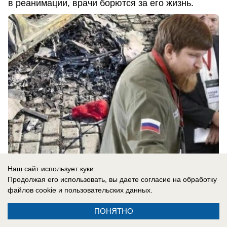
в реанимации, врачи борются за его жизнь.
Наш сайт использует куки.
Продолжая его использовать, вы даете согласие на обработку
05.08.2026
0
файлов cookie
и пользовательских данных.
ПОНЯТНО
Новости СМИ2