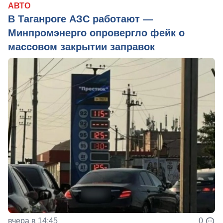
АВТО
В Таганроге АЗС работают —
Минпромэнерго опровергло фейк о
массовом закрытии заправок
вчера в 14:45
0