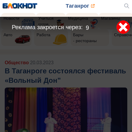
Таганрог
Новости
Учиться
Медицина
Магазины
готов
Реклама закроется через:
7
Авто
Работа
Бары
Справоч
- рестораны
Общество
20.03.2023
В Таганроге состоялся фестиваль
«Вольный Дон"