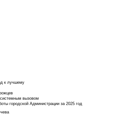
од к лучшему
нрожцев
и системным вызовом
боты городской Администрации за 2025 год
учева