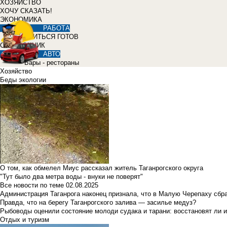
ХОЗЯЙСТВО
ХОЧУ СКАЗАТЬ!
ЭКОНОМИКА
РАБОТА
УЧИТЬСЯ ГОТОВ
СПРАВОЧНИК
АВТО
Бары - рестораны
Хозяйство
Беды экологии
О том, как обмелел Миус рассказал житель Таганрогского округа
"Тут было два метра воды - внуки не поверят"
Все новости по теме
02.08.2025
Администрация Таганрога наконец признала, что в Малую Черепаху сбр
Правда, что на берегу Таганрогского залива — засилье медуз?
Рыбоводы оценили состояние молоди судака и тарани: восстановят ли и
Отдых и туризм