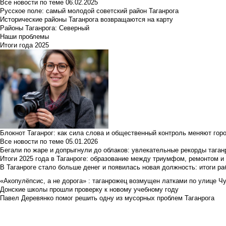
Все новости по теме
06.02.2025
Русское поле: самый молодой советский район Таганрога
Исторические районы Таганрога возвращаются на карту
Районы Таганрога: Северный
Наши проблемы
Итоги года 2025
Блокнот Таганрог: как сила слова и общественный контроль меняют гор
Все новости по теме
05.01.2026
Бегали по жаре и допрыгнули до облаков: увлекательные рекорды тага
Итоги 2025 года в Таганроге: образование между триумфом, ремонтом 
В Таганроге стало больше денег и появилась новая должность: итоги ра
«Акопулёпсис, а не дорога» : таганрожец возмущен латками по улице Ч
Донские школы прошли проверку к новому учебному году
Павел Деревянко помог решить одну из мусорных проблем Таганрога