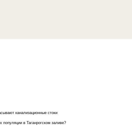
асывают канализационные стоки
х популяции в Таганрогском заливе?