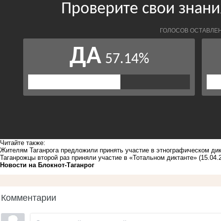
Читайте также:
Жителям Таганрога предложили принять участие в этнографическом ди
Таганрожцы второй раз приняли участие в «Тотальном диктанте»
(15.04.
Новости на Блoкнoт-Таганрог
Комментарии