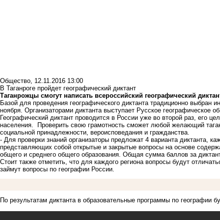
Общество
,
12.11.2016 13:00
В Таганроге пройдет географический диктант
Таганрожцы смогут написать всероссийский географический диктан
Базой для проведения географического диктанта традиционно выбран и
ноября. Организаторами диктанта выступает Русское географическое о
Географический диктант проводится в России уже во второй раз, его це
населения. Проверить свою грамотность сможет любой желающий таганр
социальной принадлежности, вероисповедания и гражданства.
- Для проверки знаний организаторы предложат 4 варианта диктанта, ка
представляющих собой открытые и закрытые вопросы на основе содерж
общего и среднего общего образования. Общая сумма баллов за диктант 
Стоит также отметить, что для каждого региона вопросы будут отличат
займут вопросы по географии России.
По результатам диктанта в образовательные программы по географии б