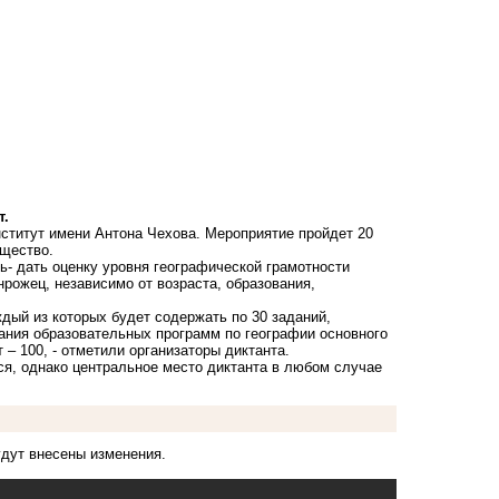
т.
нститут имени Антона Чехова. Мероприятие пройдет 20
бщество.
ль- дать оценку уровня географической грамотности
ожец, независимо от возраста, образования,
ждый из которых будет содержать по 30 заданий,
ания образовательных программ по географии основного
– 100, - отметили организаторы диктанта.
ься, однако центральное место диктанта в любом случае
удут внесены изменения.