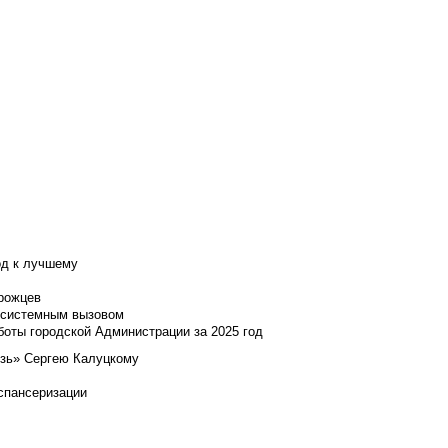
од к лучшему
нрожцев
и системным вызовом
боты городской Администрации за 2025 год
язь» Сергею Калуцкому
испансеризации