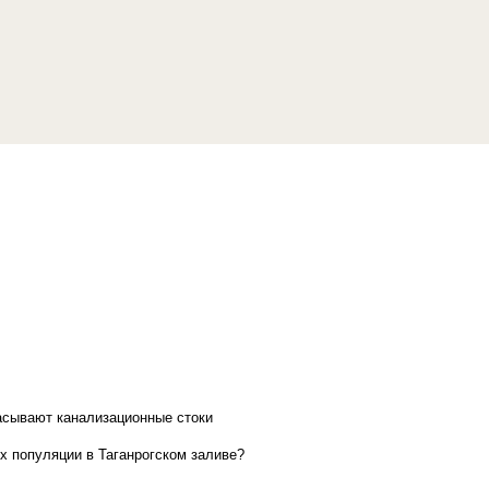
асывают канализационные стоки
х популяции в Таганрогском заливе?