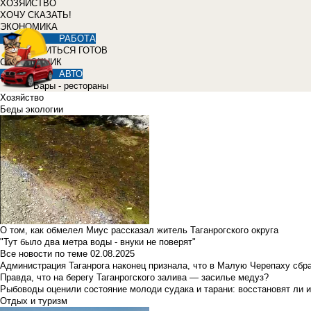
ХОЗЯЙСТВО
ХОЧУ СКАЗАТЬ!
ЭКОНОМИКА
РАБОТА
УЧИТЬСЯ ГОТОВ
СПРАВОЧНИК
АВТО
Бары - рестораны
Хозяйство
Беды экологии
О том, как обмелел Миус рассказал житель Таганрогского округа
"Тут было два метра воды - внуки не поверят"
Все новости по теме
02.08.2025
Администрация Таганрога наконец признала, что в Малую Черепаху сбр
Правда, что на берегу Таганрогского залива — засилье медуз?
Рыбоводы оценили состояние молоди судака и тарани: восстановят ли и
Отдых и туризм