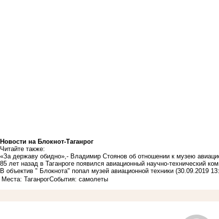
Новости на Блoкнoт-Таганрог
Читайте также:
«За державу обидно»,- Владимир Стоянов об отношении к музею авиацио
85 лет назад в Таганроге появился авиационный научно-технический ко
В объектив " Блокнота" попал музей авиационной техники
(30.09.2019 13
Места: Таганрог
События: самолеты