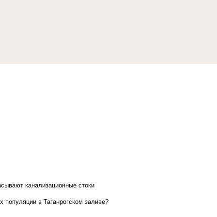
асывают канализационные стоки
х популяции в Таганрогском заливе?