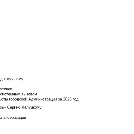
од к лучшему
нрожцев
и системным вызовом
боты городской Администрации за 2025 год
язь» Сергею Калуцкому
испансеризации