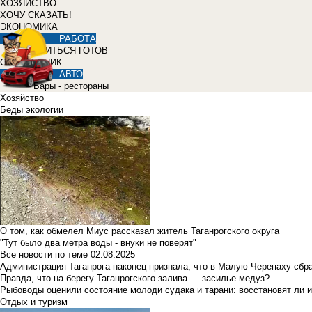
ХОЗЯЙСТВО
ХОЧУ СКАЗАТЬ!
ЭКОНОМИКА
РАБОТА
УЧИТЬСЯ ГОТОВ
СПРАВОЧНИК
АВТО
Бары - рестораны
Хозяйство
Беды экологии
О том, как обмелел Миус рассказал житель Таганрогского округа
"Тут было два метра воды - внуки не поверят"
Все новости по теме
02.08.2025
Администрация Таганрога наконец признала, что в Малую Черепаху сбр
Правда, что на берегу Таганрогского залива — засилье медуз?
Рыбоводы оценили состояние молоди судака и тарани: восстановят ли и
Отдых и туризм