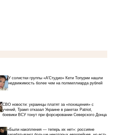
У солистки группы «А'Студио» Кети Топурии нашли
недвижимость более чем на полмиллиарда рублей
СВО новости: украинцы платят за «похищения» с
учений, Трамп отказал Украине в ракетах Patriot,
боевики ВСУ тонут при форсировании Северского Донца
«Были накопления — теперь их нет»: россияне
зарабатывают больше некоторых европейцев, но есть