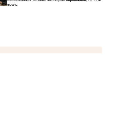
нюанс