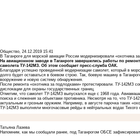
Общество
,
24.12.2019 15:41
В Таганроге для морской авиации России модернизировали «охотника з
На авиационном заводе в Таганроге завершились работы по ремон
самолета ТУ-142МЗ. Об этом сообщает пресс-служба ОАК.
Благодаря успешно проведенной модернизации самолет, который в морс
долго будет оставаться в боевом строю. Так, боевую машину в Таганро
вооружение и новую систему обнаружения.
После ремонта «охотника за подлодками» протестировали. ТУ-142МЗ со
дислокации для охраны государственных границ.
Отметим, что самолет ТУ-142МЗ выпускался еще с 1968 года. Авиамаши
поиска и слежения за объектами противника. Несмотря на то, что ТУ-142
актуальным и грозным оружием. Например, в августе парочка таких «о
ТУ-142МЗ выполняли многочасовые рейды в нейтральных водах Тихого 
Татьяна Лазева
Напомним, как мы сообщали ранее, под Таганрогом
ОБСЕ зафиксирова