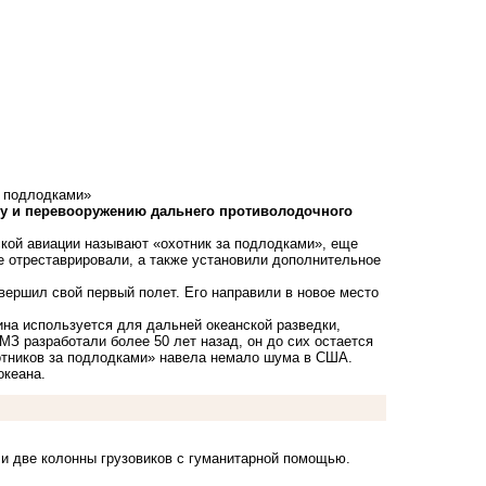
а подлодками»
ту и перевооружению дальнего противолодочного
кой авиации называют «охотник за подлодками», еще
ге отреставрировали, а также установили дополнительное
вершил свой первый полет. Его направили в новое место
на используется для дальней океанской разведки,
МЗ разработали более 50 лет назад, он до сих остается
хотников за подлодками» навела немало шума в США.
океана.
ли
две колонны грузовиков с гуманитарной помощью.