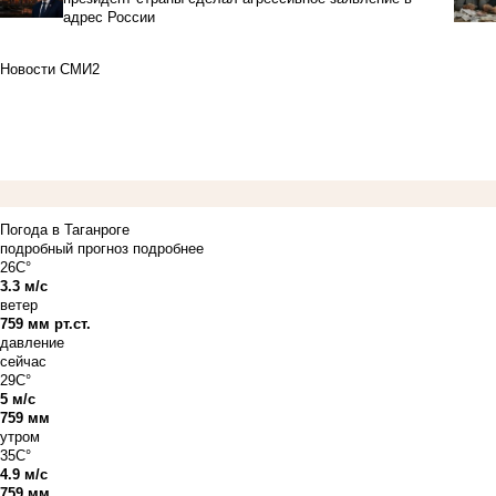
адрес России
Новости СМИ2
Погода в Таганроге
подробный прогноз
подробнее
26C°
3.3 м/с
ветер
759 мм рт.ст.
давление
сейчас
29C°
5 м/с
759 мм
утром
35C°
4.9 м/с
759 мм