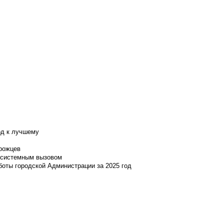
од к лучшему
нрожцев
и системным вызовом
боты городской Администрации за 2025 год