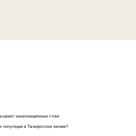
асывают канализационные стоки
х популяции в Таганрогском заливе?