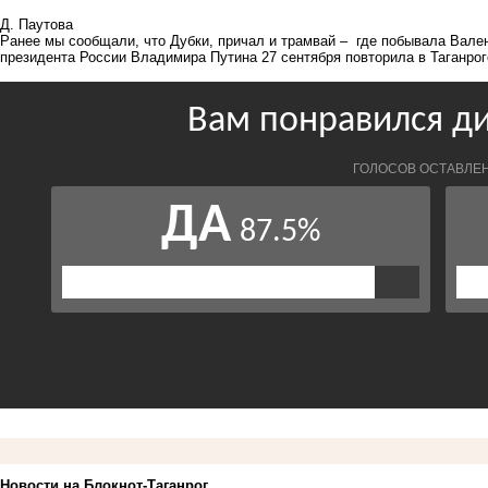
Д. Паутова
Ранее мы сообщали, что Дубки, причал и трамвай –
где побывала Вален
президента России Владимира Путина 27 сентября повторила в Таганрог
Новости на Блoкнoт-Таганрог