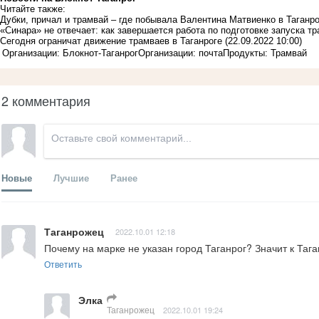
Читайте также:
Дубки, причал и трамвай – где побывала Валентина Матвиенко в Таганро
«Синара» не отвечает: как завершается работа по подготовке запуска т
Сегодня ограничат движение трамваев в Таганроге
(22.09.2022 10:00)
Организации: Блокнот-Таганрог
Организации: почта
Продукты: Трамвай
2 комментария
Новые
Лучшие
Ранее
Таганрожец
2022.10.01 12:18
Почему на марке не указан город Таганрог? Значит к Тага
Ответить
Элка
Таганрожец
2022.10.01 19:24