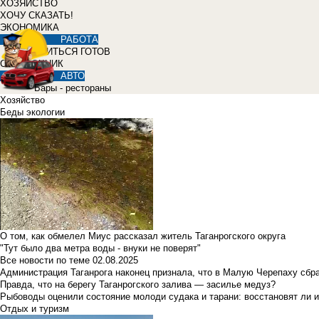
ХОЗЯЙСТВО
ХОЧУ СКАЗАТЬ!
ЭКОНОМИКА
РАБОТА
УЧИТЬСЯ ГОТОВ
СПРАВОЧНИК
АВТО
Бары - рестораны
Хозяйство
Беды экологии
О том, как обмелел Миус рассказал житель Таганрогского округа
"Тут было два метра воды - внуки не поверят"
Все новости по теме
02.08.2025
Администрация Таганрога наконец признала, что в Малую Черепаху сбр
Правда, что на берегу Таганрогского залива — засилье медуз?
Рыбоводы оценили состояние молоди судака и тарани: восстановят ли и
Отдых и туризм