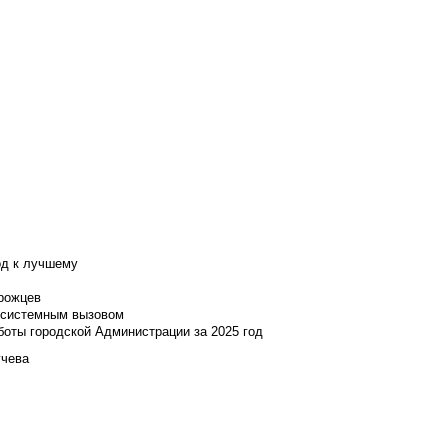
од к лучшему
нрожцев
и системным вызовом
боты городской Администрации за 2025 год
учева