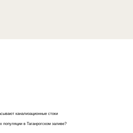
асывают канализационные стоки
х популяции в Таганрогском заливе?