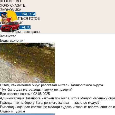
ХОЗЯЙСТВО
ХОЧУ СКАЗАТЬ!
ЭКОНОМИКА
РАБОТА
УЧИТЬСЯ ГОТОВ
СПРАВОЧНИК
АВТО
Бары - рестораны
Хозяйство
Беды экологии
О том, как обмелел Миус рассказал житель Таганрогского округа
"Тут было два метра воды - внуки не поверят"
Все новости по теме
02.08.2025
Администрация Таганрога наконец признала, что в Малую Черепаху сбр
Правда, что на берегу Таганрогского залива — засилье медуз?
Рыбоводы оценили состояние молоди судака и тарани: восстановят ли и
Отдых и туризм