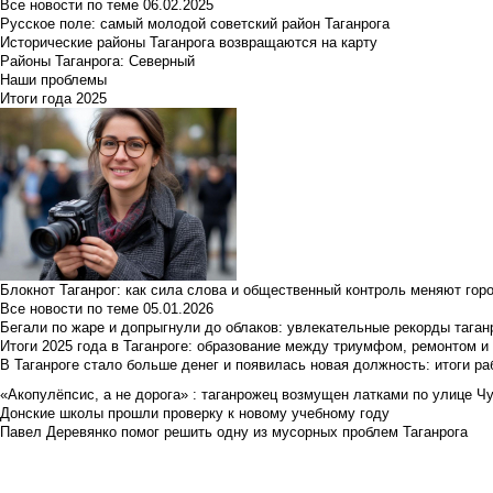
Все новости по теме
06.02.2025
Русское поле: самый молодой советский район Таганрога
Исторические районы Таганрога возвращаются на карту
Районы Таганрога: Северный
Наши проблемы
Итоги года 2025
Блокнот Таганрог: как сила слова и общественный контроль меняют гор
Все новости по теме
05.01.2026
Бегали по жаре и допрыгнули до облаков: увлекательные рекорды тага
Итоги 2025 года в Таганроге: образование между триумфом, ремонтом 
В Таганроге стало больше денег и появилась новая должность: итоги ра
«Акопулёпсис, а не дорога» : таганрожец возмущен латками по улице Ч
Донские школы прошли проверку к новому учебному году
Павел Деревянко помог решить одну из мусорных проблем Таганрога