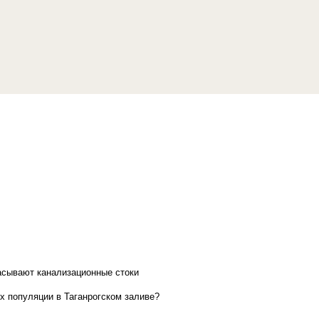
асывают канализационные стоки
х популяции в Таганрогском заливе?