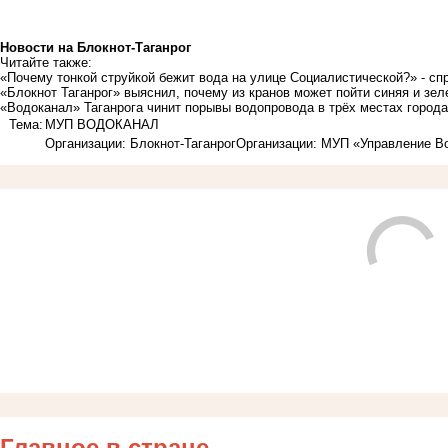
Новости на Блoкнoт-Таганрог
Читайте также:
«Почему тонкой струйкой бежит вода на улице Социалистической?» - с
«Блокнот Таганрог» выяснил, почему из кранов может пойти синяя и зел
«Водоканал» Таганрога чинит порывы водопровода в трёх местах города
Тема:
МУП ВОДОКАНАЛ
Организации: Блокнот-Таганрог
Организации: МУП «Управление В
Главное в стране