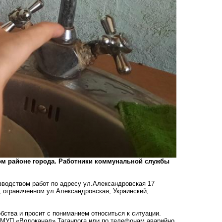
ном районе города. Работники коммунальной службы
зводством работ по адресу ул.Александровская 17
 ограниченном ул.Александровская, Украинский,
ства и просит с пониманием относиться к ситуации.
 МУП «Водоканал» Таганрога или по телефонам аварийно