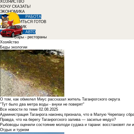
ХОЗЯЙСТВО
ХОЧУ СКАЗАТЬ!
ЭКОНОМИКА
РАБОТА
УЧИТЬСЯ ГОТОВ
СПРАВОЧНИК
АВТО
Бары - рестораны
Хозяйство
Беды экологии
О том, как обмелел Миус рассказал житель Таганрогского округа
"Тут было два метра воды - внуки не поверят"
Все новости по теме
02.08.2025
Администрация Таганрога наконец признала, что в Малую Черепаху сбр
Правда, что на берегу Таганрогского залива — засилье медуз?
Рыбоводы оценили состояние молоди судака и тарани: восстановят ли и
Отдых и туризм