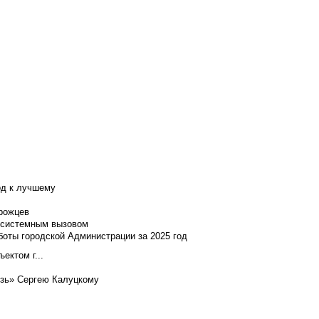
од к лучшему
нрожцев
и системным вызовом
боты городской Администрации за 2025 год
ектом г...
язь» Сергею Калуцкому