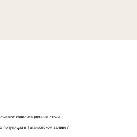
асывают канализационные стоки
х популяции в Таганрогском заливе?