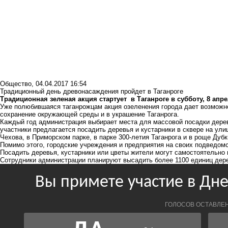
Общество
,
04.04.2017 16:54
Традиционный день древонасаждения пройдет в Таганроге
Традиционная зеленая акция стартует в Таганроге в субботу, 8 апре
Уже полюбившаяся таганрожцам акция озеленения города дает возможн
сохранение окружающей среды и в украшение Таганрога.
Каждый год администрация выбирает места для массовой посадки дерев
участники предлагается посадить деревья и кустарники в сквере на у
Чехова, в Приморском парке, в парке 300-летия Таганрога и в роще Дубк
Помимо этого, городские учреждения и предприятия на своих подведомс
Посадить деревья, кустарники или цветы жители могут самостоятельно
Сотрудники администрации планируют высадить более 1100 единиц дере