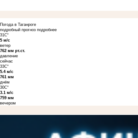
Погода в Таганроге
подробный прогноз
подробнее
31C°
5 м/с
ветер
762 мм рт.ст.
давление
сейчас
33C°
5.4 м/с
761 мм
днём
30C°
3.1 м/с
759 мм
вечером