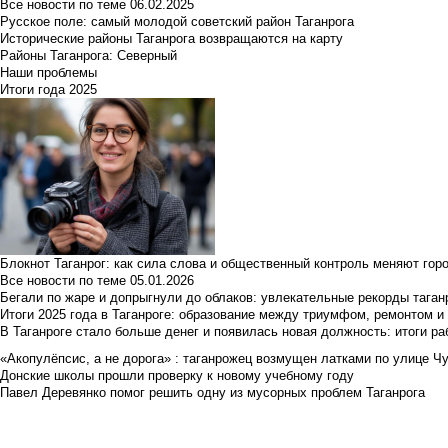
Все новости по теме
06.02.2025
Русское поле: самый молодой советский район Таганрога
Исторические районы Таганрога возвращаются на карту
Районы Таганрога: Северный
Наши проблемы
Итоги года 2025
Блокнот Таганрог: как сила слова и общественный контроль меняют гор
Все новости по теме
05.01.2026
Бегали по жаре и допрыгнули до облаков: увлекательные рекорды тага
Итоги 2025 года в Таганроге: образование между триумфом, ремонтом 
В Таганроге стало больше денег и появилась новая должность: итоги ра
«Акопулёпсис, а не дорога» : таганрожец возмущен латками по улице Ч
Донские школы прошли проверку к новому учебному году
Павел Деревянко помог решить одну из мусорных проблем Таганрога