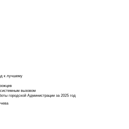
од к лучшему
нрожцев
и системным вызовом
боты городской Администрации за 2025 год
учева