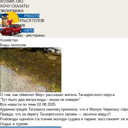
ХОЗЯЙСТВО
ХОЧУ СКАЗАТЬ!
ЭКОНОМИКА
РАБОТА
УЧИТЬСЯ ГОТОВ
СПРАВОЧНИК
АВТО
Бары - рестораны
Хозяйство
Беды экологии
О том, как обмелел Миус рассказал житель Таганрогского округа
"Тут было два метра воды - внуки не поверят"
Все новости по теме
02.08.2025
Администрация Таганрога наконец признала, что в Малую Черепаху сбр
Правда, что на берегу Таганрогского залива — засилье медуз?
Рыбоводы оценили состояние молоди судака и тарани: восстановят ли и
Отдых и туризм