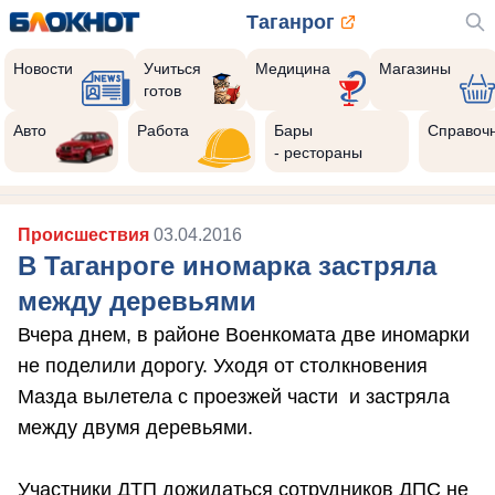
Таганрог
Новости
Учиться
Медицина
Магазины
готов
Авто
Работа
Бары
Справоч
- рестораны
Происшествия
03.04.2016
В Таганроге иномарка застряла
между деревьями
Вчера днем, в районе Военкомата две иномарки
не поделили дорогу. Уходя от столкновения
Мазда вылетела с проезжей части и застряла
между двумя деревьями.
Участники ДТП дожидаться сотрудников ДПС не