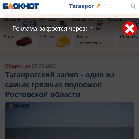
Таганрог
Новости
Учиться
Медицина
Магазины
готов
Авто
Работа
Бары
Справоч
- рестораны
Общество
16.06.2020
Таганрогский залив - один из
самых грязных водоемов
Ростовской области