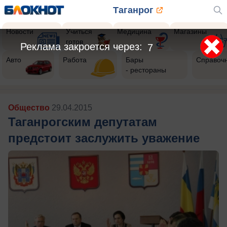
Таганрог
Новости
Учиться
Медицина
Магазины
готов
Реклама закроется через:
5
Авто
Работа
Бары
Справоч
- рестораны
Общество
29.04.2015
Таганрогским депутатам
предстоит заслужить уважение