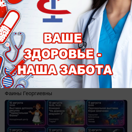
сегодня в 11:00
1
Афиша
Афиша в Таганроге: куда пойти за
впечатлениями когда август в экваторе
Танцы со времён СССР и детские рисунки для
Фаины Георгиевны