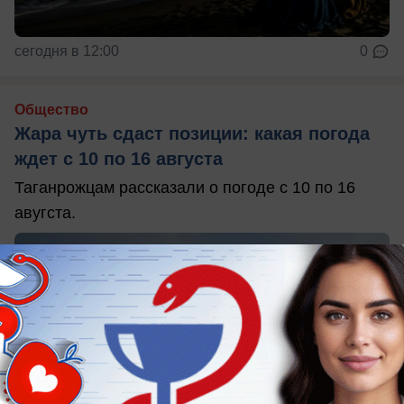
сегодня в 12:00
0
Общество
Жара чуть сдаст позиции: какая погода
ждет с 10 по 16 августа
Таганрожцам рассказали о погоде с 10 по 16
авугста.