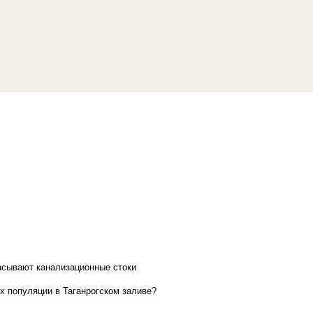
асывают канализационные стоки
х популяции в Таганрогском заливе?