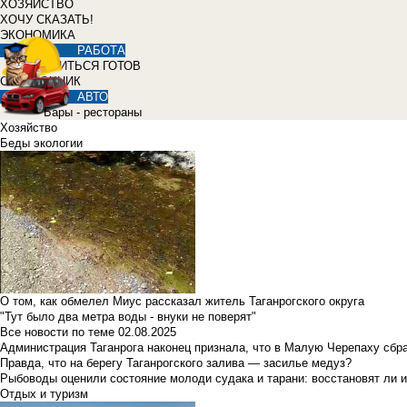
ХОЗЯЙСТВО
ХОЧУ СКАЗАТЬ!
ЭКОНОМИКА
РАБОТА
УЧИТЬСЯ ГОТОВ
СПРАВОЧНИК
АВТО
Бары - рестораны
Хозяйство
Беды экологии
О том, как обмелел Миус рассказал житель Таганрогского округа
"Тут было два метра воды - внуки не поверят"
Все новости по теме
02.08.2025
Администрация Таганрога наконец признала, что в Малую Черепаху сбр
Правда, что на берегу Таганрогского залива — засилье медуз?
Рыбоводы оценили состояние молоди судака и тарани: восстановят ли и
Отдых и туризм