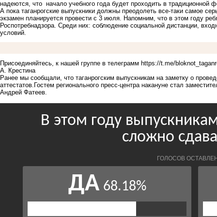
надеются, что начало учебного года будет проходить в традиционной ф
А пока таганрогские выпускники должны преодолеть все-таки самое се
экзамен планируется провести с 3 июля. Напомним, что в этом году ре
Роспотребнадзора. Среди них: соблюдение социальной дистанции, вход
условий.
Присоединяйтесь, к нашей группе в телеграмм
https://t.me/bloknot_tagan
А. Крестина
Ранее мы сообщали, что
таганрогским выпускникам на заметку
о провед
аттестатов.Гостем регионального пресс-центра накануне стал заместит
Андрей Фатеев.