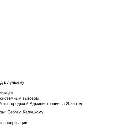
од к лучшему
нрожцев
и системным вызовом
боты городской Администрации за 2025 год
язь» Сергею Калуцкому
испансеризации