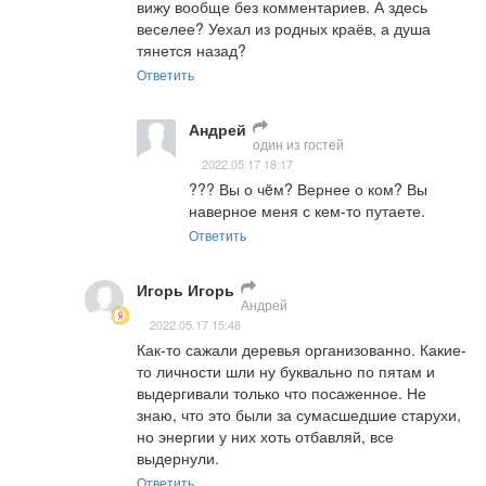
вижу вообще без комментариев. А здесь 
веселее? Уехал из родных краёв, а душа 
тянется назад?
Ответить
Андрей
один из гостей
2022.05.17 18:17
??? Вы о чëм? Вернее о ком? Вы 
наверное меня с кем-то путаете.
Ответить
Игорь Игорь
Андрей
2022.05.17 15:48
Как-то сажали деревья организованно. Какие-
то личности шли ну буквально по пятам и 
выдергивали только что посаженное. Не 
знаю, что это были за сумасшедшие старухи, 
но энергии у них хоть отбавляй, все 
выдернули.
Ответить