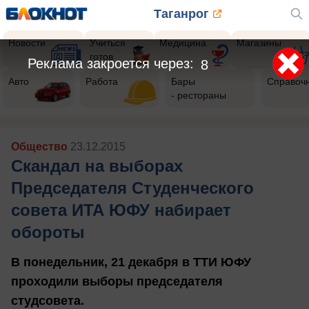
Таганрог
Новости
Учиться
Медицина
Магазины
готов
Реклама закроется через:
6
Авто
Работа
Бары
Справоч
- рестораны
Общество
23.12.2015
Скандал на выборах
Председателя Студенческого
совета ИТА ЮФУ набирает
обороты
В понедельник, 21 декабря в ТТИ ЮФУ
проходили выборы председателя
студсовета.