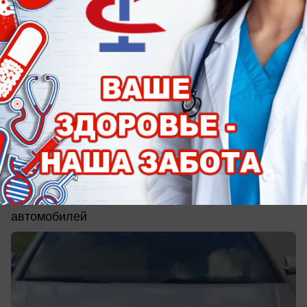
сегодня в 12:00
3
Общество
Таможенники Таганрога возбудили 17
дел из-за незаконного вывоза
транспорта из зоны ЕАЭС
Эта статья предполагает конфискацию
автомобилей