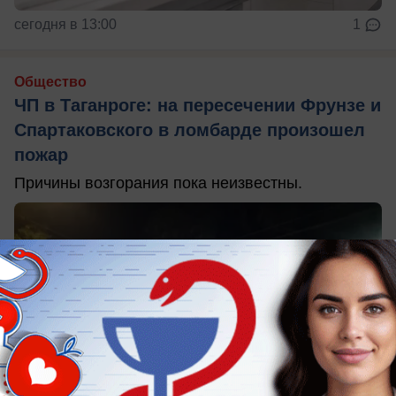
сегодня в 13:00
1
Общество
ЧП в Таганроге: на пересечении Фрунзе и
Спартаковского в ломбарде произошел
пожар
Причины возгорания пока неизвестны.