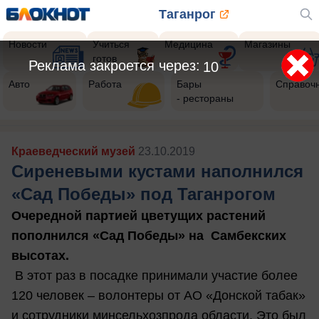
Таганрог
Новости
Учиться
Медицина
Магазины
готов
Реклама закроется через:
8
Авто
Работа
Бары
Справоч
- рестораны
Краеведческий музей
23.10.2019
Сиреневыми кустами наполнился
«Сад Победы» под Таганрогом
Очередной партией цветущих растений
пополнился «Сад Победы» на Самбекских
высотах.
В этот раз в посадке принимали участие более
120 человек – волонтеры от АО «Донской табак»
и сотрудники минсельхозпрода области. Это был