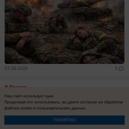
07.08.2026
0
В России
«Там, где бьют москаля, Польша
Наш сайт использует куки.
Продолжая его использовать, вы даете согласие на обработку
оказывает помощь»: президент страны
файлов cookie
и пользовательских данных.
сделал агрессивное заявление в адрес
России
ПОНЯТНО
Захарова: Это пример «клинической