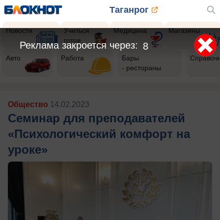
Таганрог
Новости
Учиться
Медицина
Магазины
готов
Реклама закроется через:
5
Авто
Работа
Бары
Справоч
- рестораны
Общество
14.02.2023
Семинар для преподавателей
«Психологический комфорт на
уроке»