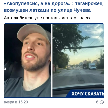
«Акопулёпсис, а не дорога» : таганрожец
возмущен латками по улице Чучева
Автолюбитель уже прокалывал там колеса
вчера в 15:20
6