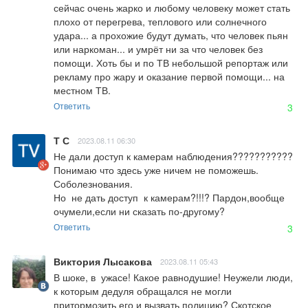
сейчас очень жарко и любому человеку может стать 
плохо от перегрева, теплового или солнечного 
удара... а прохожие будут думать, что человек пьян 
или наркоман... и умрёт ни за что человек без 
помощи. Хоть бы и по ТВ небольшой репортаж или 
рекламу про жару и оказание первой помощи... на 
местном ТВ.
Ответить
3
Т С
2023.08.11 06:30
Не дали доступ к камерам наблюдения??????????? 
Понимаю что здесь уже ничем не поможешь. 
Соболезнования. 

Но  не дать доступ  к камерам?!!!? Пардон,вообще 
очумели,если ни сказать по-другому?
Ответить
3
Виктория Лысакова
2023.08.11 05:43
В шоке, в  ужасе! Какое равнодушие! Неужели люди, 
к которым дедуля обращался не могли 
притормозить его и вызвать полицию? Скотское 