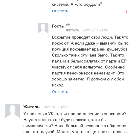
система. А кого осудили?
Ответить
-1
Гость
Житель
2023.08.11 21:39
Вскрытие проводят свои люди. Так что 
покроют. А если даже и выявили бы то 
полиция покрывает врачей душегубов. 
Сколько таких случаев было. Так что 
палачи в белых халатах от партии ЕР 
чувствуют себя вольготно. Особенно 
партия пенсионеров ненавидит. Это 
хорошо заметно. Я допускаю любой 
исход.
Ответить
Житель
2023.08.11 12:32
У нас есть в УК статья про оставление в опасности? 
Неужели ни кто не будет наказан, хотя бы 
символически? Надо большой резонанс в обществе 
про этот случай. Может, у кого-то щелкнет в голове... 