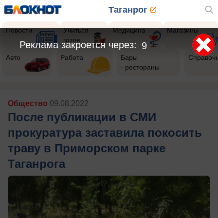
Таганрог
Новости
Учиться
Медицина
Магазины
готов
Реклама закроется через:
7
Авто
Работа
Бары
Справоч
- рестораны
Общество
09.08.2022
После публикации в СМИ
прокуратура заставила покосить
траву в Приморском парке
Таганрога