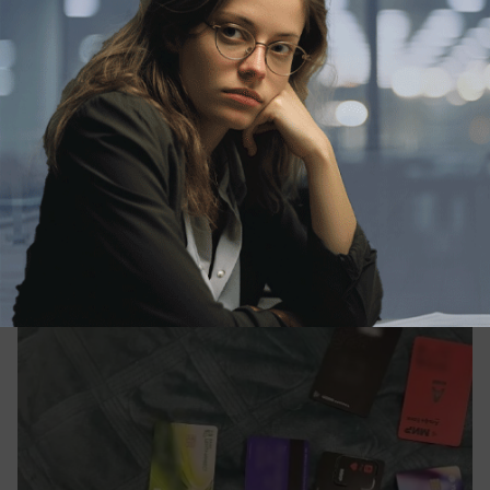
вчера в 10:30
0
Происшествия
На 200 тысяч "тема": аферист под
Таганрогом получал деньги с чужих
банковских карт
Он был куратором схемы