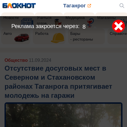
Таганрог
Новости
Учиться
Медицина
Магазины
готов
Реклама закроется через:
6
Авто
Работа
Бары
Справоч
- рестораны
Общество
11.09.2024
Отсутствие досуговых мест в
Северном и Стахановском
районах Таганрога притягивает
молодежь на гаражи