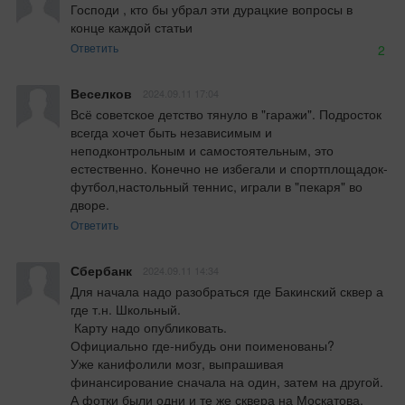
Господи , кто бы убрал эти дурацкие вопросы в 
конце каждой статьи
Ответить
2
Веселков
2024.09.11 17:04
Всё советское детство тянуло в "гаражи". Подросток 
всегда хочет быть независимым и 
неподконтрольным и самостоятельным, это 
естественно. Конечно не избегали и спортплощадок-
футбол,настольный теннис, играли в "пекаря" во 
дворе.
Ответить
Сбербанк
2024.09.11 14:34
Для начала надо разобраться где Бакинский сквер а 
где т.н. Школьный.

 Карту надо опубликовать.

Официально где-нибудь они поименованы?

Уже канифолили мозг, выпрашивая 
финансирование сначала на один, затем на другой. 
А фотки были одни и те же сквера на Москатова.