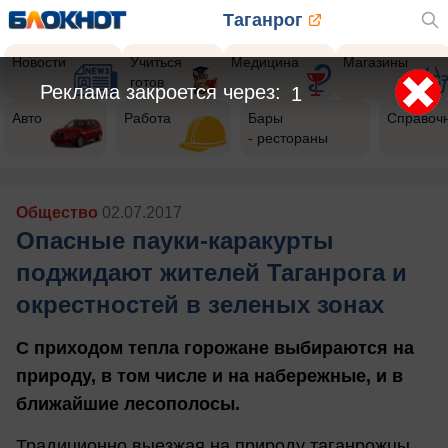
Таганрог
Новости
Учиться
Медицина
Магазины
готов
Авто
Работа
Бары
Справоч
- рестораны
Общество
02.07.2017
Опасные пауки-каракурты
поджидают жителей Таганрога и
окрестностей в зеленых зонах
С приходом тепла горожане выбираются на
природу, в том числе и на набережные, и в
ближайшие лесополосы.
Традиционно выезжая на природу таганрожцы