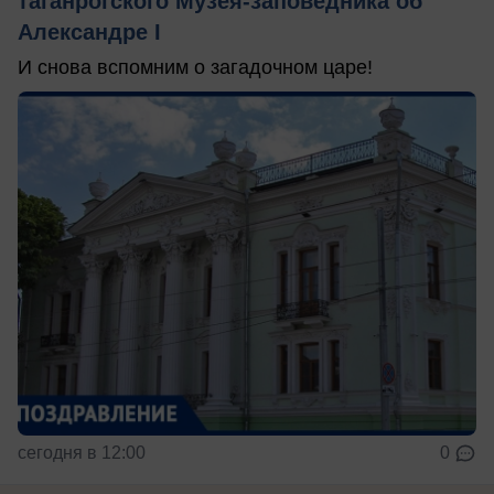
таганрогского Музея-заповедника об
Александре I
И снова вспомним о загадочном царе!
сегодня в 12:00
0