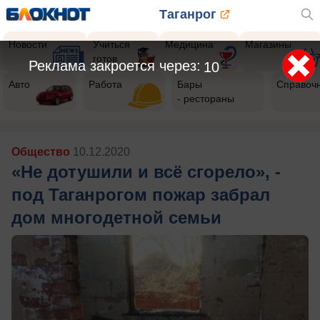
Таганрог
Новости
Учиться
Медицина
Магазины
готов
Реклама закроется через:
7
Авто
Работа
Бары
Справоч
- рестораны
Общество
10.12.2020
«Не дотушили и всё сгорело», -
под Таганрогом пожар забрал
дом многодетной семьи