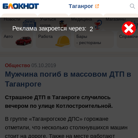
Таганрог
Новости
Учиться
Медицина
Магазины
готов
Авто
Работа
Бары
Справоч
- рестораны
Общество
05.10.2019
Мужчина погиб в массовом ДТП в
Таганроге
Страшное ДТП в Таганроге случилось
вечером по улице Котлостроительной.
В группе «Таганрогское ДПС» горожане
отметили, что несколько столкнувшихся машин
стоит на дороге. Также на месте работают