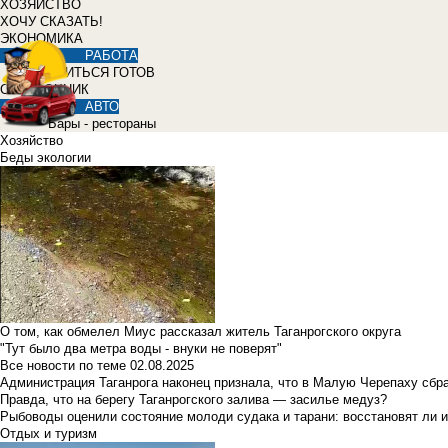
ХОЗЯЙСТВО
ХОЧУ СКАЗАТЬ!
ЭКОНОМИКА
РАБОТА
УЧИТЬСЯ ГОТОВ
СПРАВОЧНИК
АВТО
Бары - рестораны
Хозяйство
Беды экологии
О том, как обмелел Миус рассказал житель Таганрогского округа
"Тут было два метра воды - внуки не поверят"
Все новости по теме
02.08.2025
Администрация Таганрога наконец признала, что в Малую Черепаху сбр
Правда, что на берегу Таганрогского залива — засилье медуз?
Рыбоводы оценили состояние молоди судака и тарани: восстановят ли и
Отдых и туризм