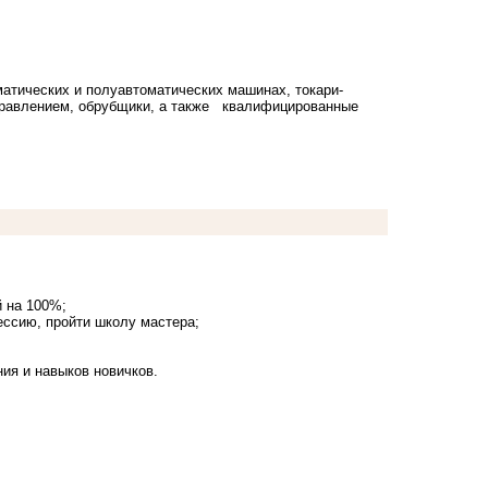
матических и полуавтоматических машинах, токари-
управлением, обрубщики, а также квалифицированные
й на 100%;
ессию, пройти школу мастера;
ния и навыков новичков.