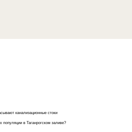
асывают канализационные стоки
х популяции в Таганрогском заливе?