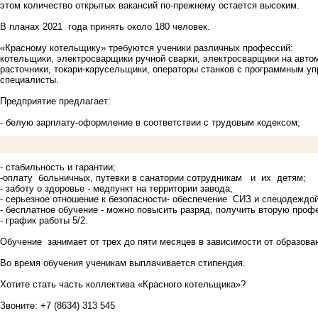
этом количество открытых вакансий по-прежнему остается высоким.
В планах 2021 года принять около 180 человек.
«Красному котельщику» требуются ученики различных профессий:
котельщики, электросварщики ручной сварки, электросварщики на авто
расточники, токари-карусельщики, операторы станков с программным 
специалисты.
Предприятие предлагает:
- белую зарплату-оформление в соответствии с трудовым кодексом;
- стабильность и гарантии;
-оплату больничных, путевки в санатории сотрудникам и их детям;
- заботу о здоровье - медпункт на территории завода;
- серьезное отношение к безопасности- обеспечение СИЗ и спецодеждо
- бесплатное обучение - можно повысить разряд, получить вторую проф
- график работы 5/2.
Обучение занимает ‪от трех до пяти‬ месяцев в зависимости от образова
Во время обучения ученикам выплачивается стипендия.
Хотите стать часть коллектива «Красного котельщика»?
Звоните: ‪+7 (8634) 313 545