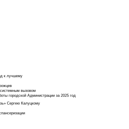
од к лучшему
нрожцев
и системным вызовом
боты городской Администрации за 2025 год
язь» Сергею Калуцкому
испансеризации