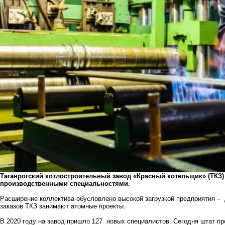
Таганрогский котлостроительный завод «Красный котельщик» (ТКЗ)
производственными специальностями.
Расширение коллектива обусловлено высокой загрузкой предприятия –
заказов ТКЗ занимают атомные проекты.
В 2020 году на завод пришло 127 новых специалистов. Сегодня штат пр