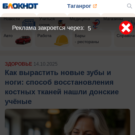
Таганрог
Новости
Учиться
Медицина
Магазины
готов
Реклама закроется через:
2
Авто
Работа
Бары
Справоч
- рестораны
ЗДОРОВЬЕ
14.10.2025
Как вырастить новые зубы и
ноги: способ восстановления
костных тканей нашли донские
учёные