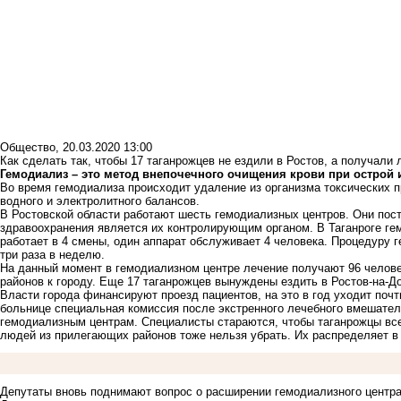
Общество
,
20.03.2020 13:00
Как сделать так, чтобы 17 таганрожцев не ездили в Ростов, а получали 
Гемодиализ – это метод внепочечного очищения крови при острой 
Во время гемодиализа происходит удаление из организма токсических 
водного и электролитного балансов.
В Ростовской области работают шесть гемодиализных центров. Они пос
здравоохранения является их контролирующим органом. В Таганроге гем
работает в 4 смены, один аппарат обслуживает 4 человека. Процедуру 
три раза в неделю.
На данный момент в гемодиализном центре лечение получают 96 человек
районов к городу. Еще 17 таганрожцев вынуждены ездить в Ростов-на-Д
Власти города финансируют проезд пациентов, на это в год уходит почт
больнице специальная комиссия после экстренного лечебного вмешатель
гемодиализным центрам. Специалисты стараются, чтобы таганрожцы все-
людей из прилегающих районов тоже нельзя убрать. Их распределяет в 
Депутаты вновь поднимают вопрос о расширении гемодиализного центра