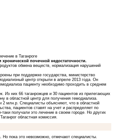
лечение в Таганроге
и хронической почечной недостаточности.
продуктов обмена веществ, нормализация нарушений
троены при поддержке государства, министерство
одиализный центр открыли в апреле 2013 года. Он
гемодиализа пациенту необходимо проходить в среднем
. Из них 66 таганрожцев и 30 пациентов из прилегающих
ону в областной центр для получения гемодиализа.
и 2 млн.р. Специалисты объясняют, что в областной
ства, пациентов ставят на учет и распределяет по
таки получали это лечение в своем городе. Но других
Таганрог областная комиссия.
. Но пока это невозможно, отмечают специалисты.