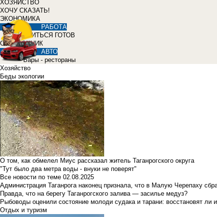
ХОЗЯЙСТВО
ХОЧУ СКАЗАТЬ!
ЭКОНОМИКА
РАБОТА
УЧИТЬСЯ ГОТОВ
СПРАВОЧНИК
АВТО
Бары - рестораны
Хозяйство
Беды экологии
О том, как обмелел Миус рассказал житель Таганрогского округа
"Тут было два метра воды - внуки не поверят"
Все новости по теме
02.08.2025
Администрация Таганрога наконец признала, что в Малую Черепаху сбр
Правда, что на берегу Таганрогского залива — засилье медуз?
Рыбоводы оценили состояние молоди судака и тарани: восстановят ли и
Отдых и туризм