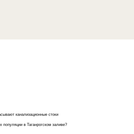
асывают канализационные стоки
х популяции в Таганрогском заливе?