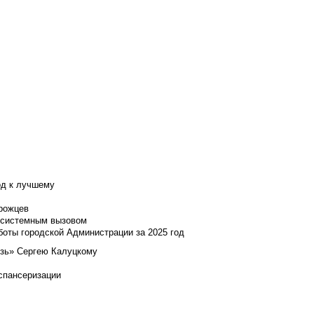
од к лучшему
нрожцев
и системным вызовом
боты городской Администрации за 2025 год
язь» Сергею Калуцкому
испансеризации