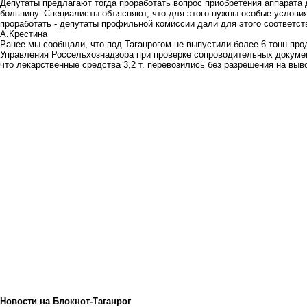
Депутаты предлагают тогда проработать вопрос приобретения аппарата 
больницу. Специалисты объясняют, что для этого нужны особые условия
проработать - депутаты профильной комиссии дали для этого соответс
А.Крестина
Ранее мы сообщали, что
под Таганрогом не выпустили более 6 тонн
прод
Управления Россельхознадзора при проверке сопроводительных документ
что лекарственные средства 3,2 т. перевозились без разрешения на выв
Новости на Блoкнoт-Таганрог