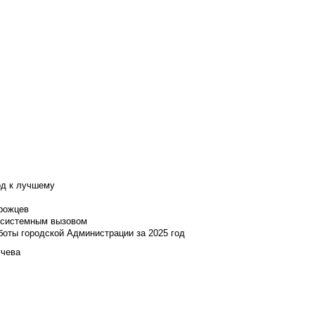
од к лучшему
нрожцев
и системным вызовом
боты городской Администрации за 2025 год
учева