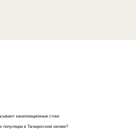
асывают канализационные стоки
х популяции в Таганрогском заливе?