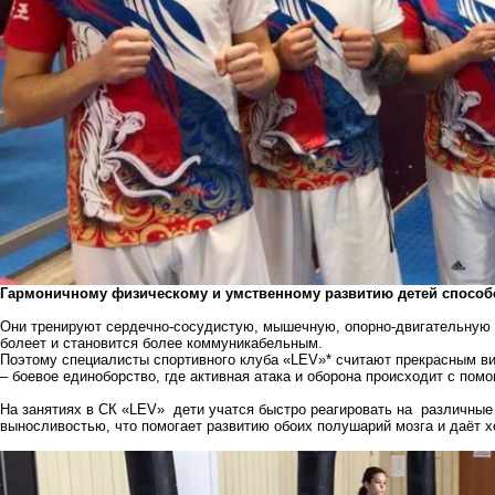
Гармоничному физическому и умственному развитию детей способс
Они тренируют сердечно-сосудистую, мышечную, опорно-двигательную 
болеет и становится более коммуникабельным.
Поэтому специалисты
спортивного клуба «LEV»
* считают прекрасным в
– боевое единоборство, где активная атака и оборона происходит с помо
На занятиях в СК «LEV» дети учатся быстро реагировать на различные 
выносливостью, что помогает развитию обоих полушарий мозга и даёт х