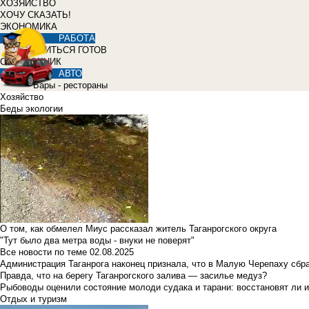
ХОЗЯЙСТВО
ХОЧУ СКАЗАТЬ!
ЭКОНОМИКА
РАБОТА
УЧИТЬСЯ ГОТОВ
СПРАВОЧНИК
АВТО
Бары - рестораны
Хозяйство
Беды экологии
О том, как обмелел Миус рассказал житель Таганрогского округа
"Тут было два метра воды - внуки не поверят"
Все новости по теме
02.08.2025
Администрация Таганрога наконец признала, что в Малую Черепаху сбр
Правда, что на берегу Таганрогского залива — засилье медуз?
Рыбоводы оценили состояние молоди судака и тарани: восстановят ли и
Отдых и туризм