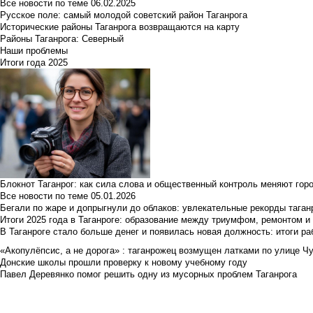
Все новости по теме
06.02.2025
Русское поле: самый молодой советский район Таганрога
Исторические районы Таганрога возвращаются на карту
Районы Таганрога: Северный
Наши проблемы
Итоги года 2025
Блокнот Таганрог: как сила слова и общественный контроль меняют гор
Все новости по теме
05.01.2026
Бегали по жаре и допрыгнули до облаков: увлекательные рекорды тага
Итоги 2025 года в Таганроге: образование между триумфом, ремонтом 
В Таганроге стало больше денег и появилась новая должность: итоги ра
«Акопулёпсис, а не дорога» : таганрожец возмущен латками по улице Ч
Донские школы прошли проверку к новому учебному году
Павел Деревянко помог решить одну из мусорных проблем Таганрога