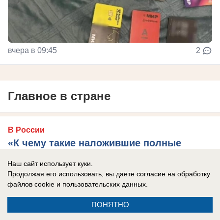
вчера в 09:45
2
Главное в стране
В России
«К чему такие наложившие полные
штаны, вонючие посредники?»: Дмитрий
Наш сайт использует куки.
Медведев рассказал про «пробный шар»
Продолжая его использовать, вы даете согласие на обработку
проверки России на прочность
файлов cookie
и пользовательских данных.
Ситуация с Грузией показала, какие глупые
ПОНЯТНО
взгляды навязывает Запад, сказал