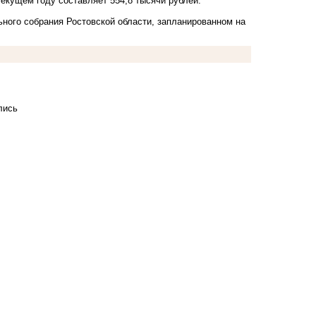
екущем году составляет 554,8 тысячи рублей.
ного собрания Ростовской области, запланированном на
лись