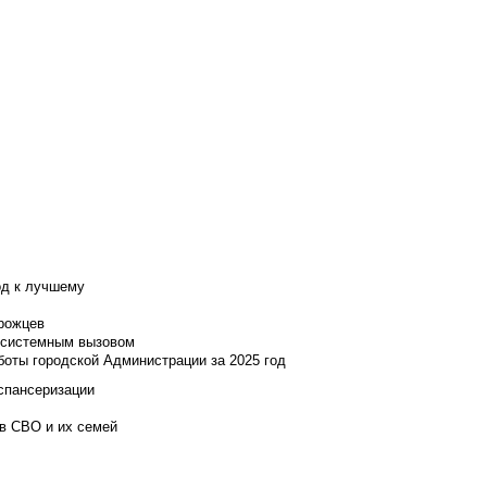
од к лучшему
нрожцев
и системным вызовом
боты городской Администрации за 2025 год
испансеризации
ов СВО и их семей