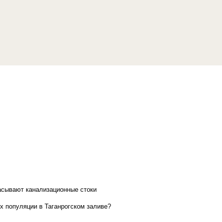
асывают канализационные стоки
х популяции в Таганрогском заливе?