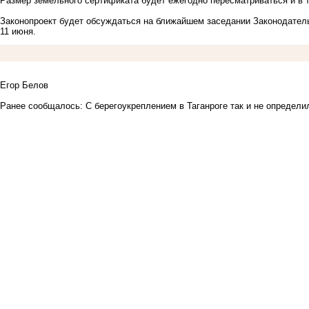
Размер земельного сертификата будет ежегодно пересматриваться и в т
Законопроект будет обсуждаться на ближайшем заседании Законодатель
11 июня.
Егор Белов
Ранее сообщалось:
С берегоукреплением в Таганроге так и не определи