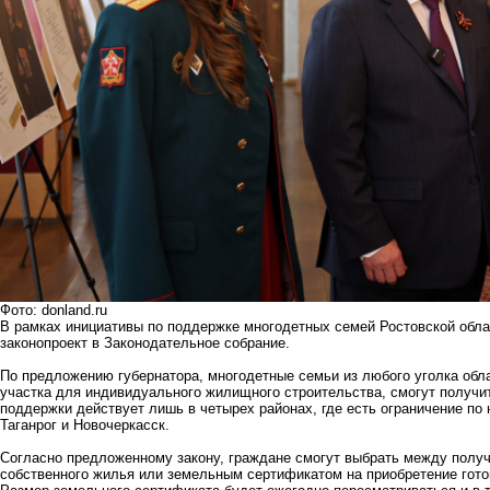
Фото: donland.ru
В рамках инициативы по поддержке многодетных семей Ростовской обла
законопроект в Законодательное собрание.
По предложению губернатора, многодетные семьи из любого уголка обла
участка для индивидуального жилищного строительства, смогут получи
поддержки действует лишь в четырех районах, где есть ограничение по 
Таганрог и Новочеркасск.
Согласно предложенному закону, граждане смогут выбрать между получ
собственного жилья или земельным сертификатом на приобретение гото