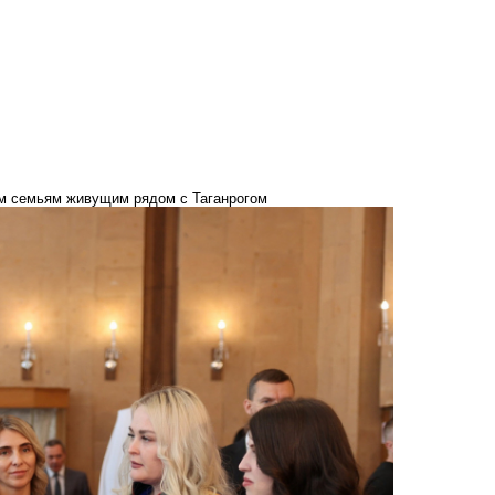
м семьям живущим рядом с Таганрогом