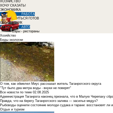
ХОЗЯЙСТВО
ХОЧУ СКАЗАТЬ!
ЭКОНОМИКА
РАБОТА
УЧИТЬСЯ ГОТОВ
СПРАВОЧНИК
АВТО
Бары - рестораны
Хозяйство
Беды экологии
О том, как обмелел Миус рассказал житель Таганрогского округа
"Тут было два метра воды - внуки не поверят"
Все новости по теме
02.08.2025
Администрация Таганрога наконец признала, что в Малую Черепаху сбр
Правда, что на берегу Таганрогского залива — засилье медуз?
Рыбоводы оценили состояние молоди судака и тарани: восстановят ли и
Отдых и туризм