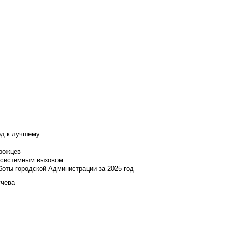
од к лучшему
нрожцев
и системным вызовом
боты городской Администрации за 2025 год
учева