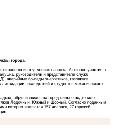
ужбы города.
ти населения в условиях паводка. Активное участие в
алушка, руководители и представители служб
), аварийные бригады энергетиков, газовиков,
 ликвидации последствий и студентов механического
осадках, обрушившихся на город сильно подтопило
еулков Лодочный, Южный и Шорный. Согласно поданным
ями которых являются 157 человек, 27 гаражей,
ция.