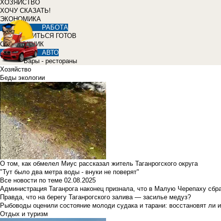
ХОЗЯЙСТВО
ХОЧУ СКАЗАТЬ!
ЭКОНОМИКА
РАБОТА
УЧИТЬСЯ ГОТОВ
СПРАВОЧНИК
АВТО
Бары - рестораны
Хозяйство
Беды экологии
О том, как обмелел Миус рассказал житель Таганрогского округа
"Тут было два метра воды - внуки не поверят"
Все новости по теме
02.08.2025
Администрация Таганрога наконец признала, что в Малую Черепаху сбр
Правда, что на берегу Таганрогского залива — засилье медуз?
Рыбоводы оценили состояние молоди судака и тарани: восстановят ли и
Отдых и туризм