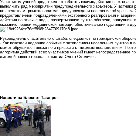
Участникам учений предстояло отработать взаимодействие всех спасат
выполнить ряд мероприятий предупредительного характера. Участники р
по средствам громкоговорителя предупреждали население об чрезвычай
предоставленной подразделениями экстренного реагирования и аварийн
действия по откачке воды, развертыванию пункта обогрева, эвакуации н
оказанию первой медицинской помощи, обесточиванию подстанции и др
Руководитель спасательного штаба, специалист по гражданской оборон
- Как показали недавние события с затоплением населенных пунктов в в
может обрушиться внезапно и привести к тяжелым последствиям. Поэт
алгоритма действий всех участников учений имеет непосредственное пр
жителей нашего города, - отметил Олега Смоличев.
Новости на Блoкнoт-Таганрог