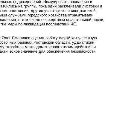
ельных подразделений. Эвакуировать население и
азбились на группы, пока одни расклеивали листовки и
ном положении, другие участникик со спецтехникой,
ыми службами городского хозяйства отрабатывали
аселения, в том числе посредством спасательной лодки,
угие меры по ликвидации последствий ЧС.
е Олег Смоличев оценил работу служб как успешную.
осточных районах Ростовской области, удар стихии
ому отработка межведомственного взаимодействия и
актическое значение для обеспечения безопасности