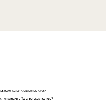
асывают канализационные стоки
х популяции в Таганрогском заливе?