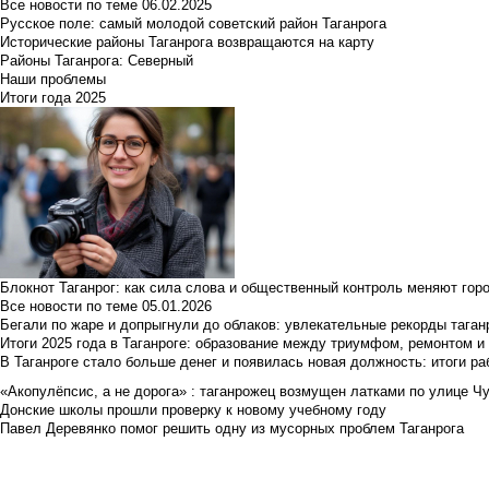
Все новости по теме
06.02.2025
Русское поле: самый молодой советский район Таганрога
Исторические районы Таганрога возвращаются на карту
Районы Таганрога: Северный
Наши проблемы
Итоги года 2025
Блокнот Таганрог: как сила слова и общественный контроль меняют гор
Все новости по теме
05.01.2026
Бегали по жаре и допрыгнули до облаков: увлекательные рекорды тага
Итоги 2025 года в Таганроге: образование между триумфом, ремонтом 
В Таганроге стало больше денег и появилась новая должность: итоги ра
«Акопулёпсис, а не дорога» : таганрожец возмущен латками по улице Ч
Донские школы прошли проверку к новому учебному году
Павел Деревянко помог решить одну из мусорных проблем Таганрога