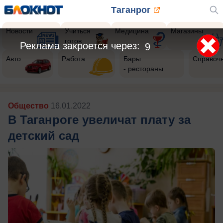
Таганрог
Новости
Учиться
Медицина
Магазины
готов
Реклама закроется через:
6
Авто
Работа
Бары
Справоч
- рестораны
Общество
16.01.2022
В Таганроге увеличат плату за
детский сад