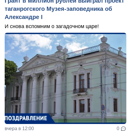
Грант в миллион рублей выиграл проект
таганрогского Музея-заповедника об
Александре I
И снова вспомним о загадочном царе!
вчера в 12:00
0