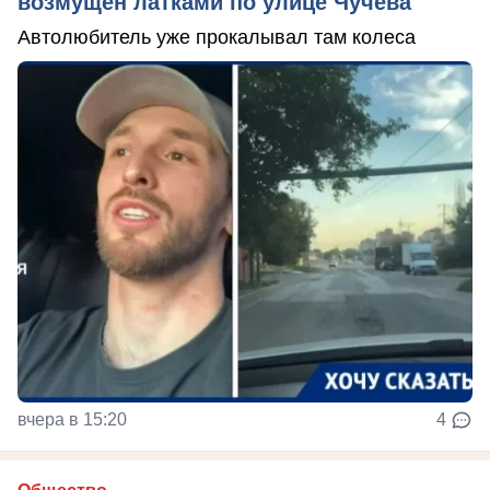
возмущен латками по улице Чучева
Автолюбитель уже прокалывал там колеса
вчера в 15:20
4