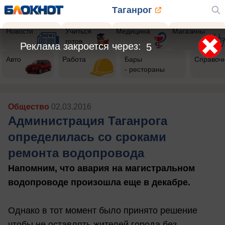
Таганрог
Новости
Учиться
Медицина
Магазины
готов
Реклама закроется через:
2
Авто
Работа
Бары
Справоч
- рестораны
Общество
02.03.2016
Администрация Таганрога
определилась со сроками
ремонта водопровода
Напомним, что авария на магистральном
водопроводе произошла еще в декабре.
Однако в тот момент было принято решение
чтобы не оставлять жителей города без